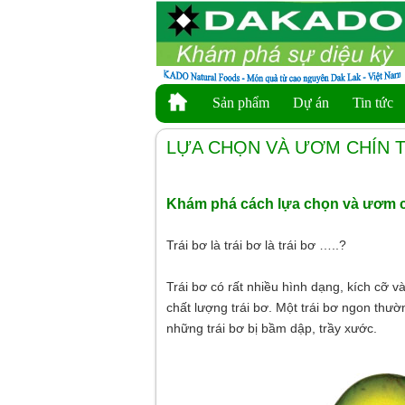
Sản phẩm
Dự án
Tin tức
LỰA CHỌN VÀ ƯƠM CHÍN T
Khám phá cách lựa chọn và ươm ch
Trái bơ là trái bơ là trái bơ …..?
Trái bơ có rất nhiều hình dạng, kích cỡ 
chất lượng trái bơ. Một trái bơ ngon thườ
những trái bơ bị bầm dập, trầy xước.