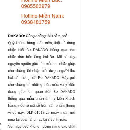
0985583979
Hotline Miền Nam:
0938481759
DAKADO: Cùng chúng tôi khám phá
Quý khách hàng thân mến, thật dễ dàng
nhận biết Bơ DAKADO thông qua tem
nhãn dán trên từng trái Bơ. Mã số truy
nguyên nguồn gốc trên mỗi tem nhãn giúp
cho chúng tôi nhận biết được người thu
hái của từng trái Bơ DAKADO. Hãy gửi
cho chúng tôi những thắc mắc và ý kiến
đóng góp liên quan đến Bơ DAKADO
thông qua
mẫu phản ánh ý kiến
khách
hàng; nêu rõ mã số trên sản phẩm (trong
ví dụ này: DLK-0101) và ngày mua, nơi
QUY ĐỊNH VỀ THANH TOÁN
mua tại cửa hàng hay tại siêu thị nào.
h
Với mục tiêu không ngừng nâng cao chất