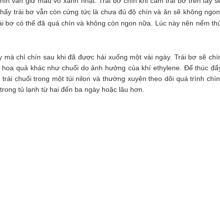
hín vẫn giữ màu vỏ xanh nhạt. Trái bơ chín khi cầm trái bơ trên tay s
ấy trái bơ vẫn còn cứng tức là chưa đủ độ chín và ăn sẽ không ngon
rái bơ có thể đã quá chín và không còn ngon nữa. Lúc này nên nếm th
y mà chỉ chín sau khi đã được hái xuống một vài ngày. Trái bơ sẽ chí
i hoa quả khác như chuối do ảnh hưởng của khí ethylene. Để thúc đẩ
 trái chuối trong một túi nilon và thường xuyên theo dõi quá trình chín
trong tủ lạnh từ hai đến ba ngày hoặc lâu hơn.