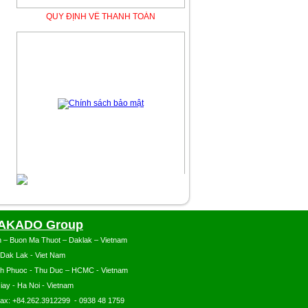
CHÍNH SÁCH BẢO MẬT
AKADO Group
n – Buon Ma Thuot – Daklak – Vietnam
 Dak Lak - Viet Nam
nh Phuoc - Thu Duc – HCMC - Vietnam
iay - Ha Noi - Vietnam
Fax: +84.262.3912299 - 0938 48 1759