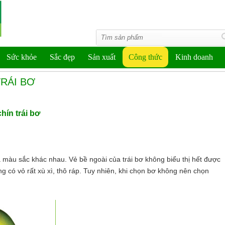
Sức khỏe
Sắc đẹp
Sản xuất
Công thức
Kinh doanh
RÁI BƠ
ín trái bơ
và màu sắc khác nhau. Vẻ bề ngoài của trái bơ không biểu thị hết được
ng có vỏ rất xù xì, thô ráp. Tuy nhiên, khi chọn bơ không nên chọn