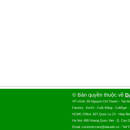
© Bản quyền thuộc về
D
VP chính: 60 Nguyen Chi Thanh – Tan A
Factory: Km15 - Cuôr Đăng - CuM'gar -
HCMC Office: 827 Quoc Lo 13 - Hiep Bi
Ha Noi: 489 Hoang Quoc Viet - Q. Cau G
Email: customercare@dakado.vn - Tel/ 