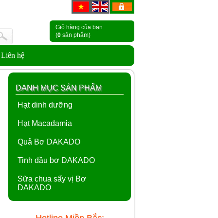
Giỏ hàng của bạn
(
0
sản phẩm)
Liên hệ
DANH MỤC SẢN PHẨM
Hạt dinh dưỡng
Hạt Macadamia
Quả Bơ DAKADO
Tinh dầu bơ DAKADO
Sữa chua sấy vị Bơ
DAKADO
Hotline Miền Bắc: