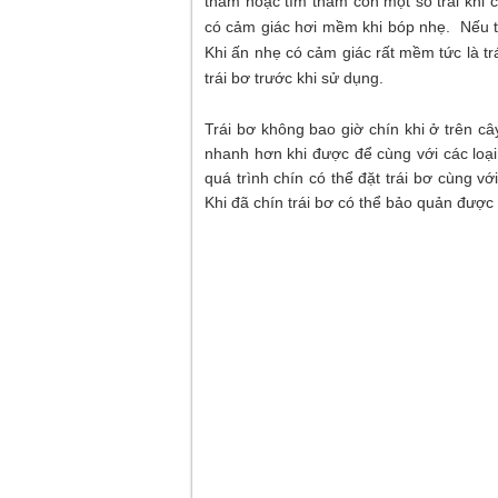
thẫm hoặc tím thẫm còn một số trái khi c
có cảm giác hơi mềm khi bóp nhẹ. Nếu th
Khi ấn nhẹ có cảm giác rất mềm tức là t
trái bơ trước khi sử dụng.
Trái bơ không bao giờ chín khi ở trên câ
nhanh hơn khi được để cùng với các loạ
quá trình chín có thể đặt trái bơ cùng với
Khi đã chín trái bơ có thể bảo quản được 